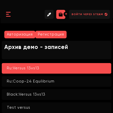
//
//
//
ВОЙТИ ЧЕРЕЗ STEAM
Авторизация
Регистрация
Архив демо - записей
Ru:Versus 13vs13
Ru:Coop-24 Equilibrium
Black:Versus 13vs13
Test versus