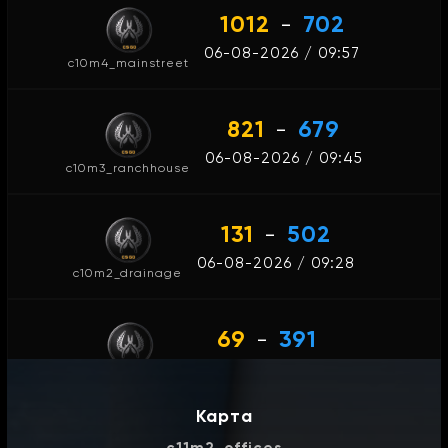
1012
-
702
06-08-2026 / 09:57
c10m4_mainstreet
821
-
679
06-08-2026 / 09:45
c10m3_ranchhouse
131
-
502
06-08-2026 / 09:28
c10m2_drainage
69
-
391
06-08-2026 / 09:21
c10m1_caves
Карта
2569
-
3651