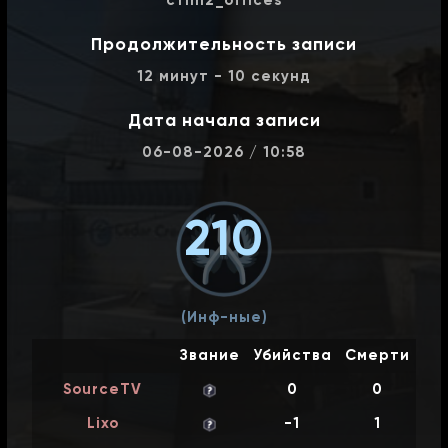
c11m2_offices
06-08-2026 / 09:04
c11m5_runway
Продолжительность записи
12 минут - 10 секунд
1863
-
2975
Дата начала записи
06-08-2026 / 08:24
c11m4_terminal
06-08-2026 / 10:58
1580
-
1285
210
06-08-2026 / 07:55
c11m2_offices
986
-
1247
(Инф-ные)
06-08-2026 / 07:29
c11m1_greenhouse
Звание
Убийства
Смерти
SourceTV
0
0
866
-
1139
Lixo
-1
1
06-08-2026 / 07:11