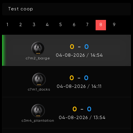
Test coop
1
2
3
4
5
6
7
8
9
0
-
0
04-08-2026 / 14:54
c7m2_barge
0
-
0
04-08-2026 / 14:11
c7m1_docks
0
-
0
04-08-2026 / 13:54
c3m4_plantation