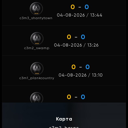
0
-
0
04-08-2026 / 13:44
c3m3_shantytown
0
-
0
04-08-2026 / 13:26
c3m2_swamp
0
-
0
04-08-2026 / 13:10
c3m1_plankcountry
0
-
0
04-08-2026 / 12:54
c11m5_runway
Карта
0
-
0