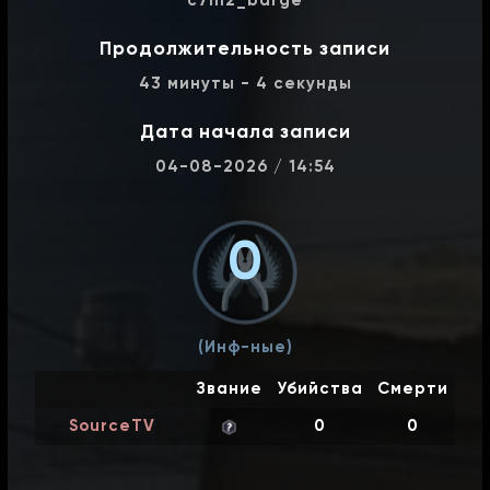
c7m2_barge
04-08-2026 / 12:48
c11m4_terminal
Продолжительность записи
43 минуты - 4 секунды
0
-
0
Дата начала записи
04-08-2026 / 12:31
c11m3_garage
04-08-2026 / 14:54
0
-
0
0
04-08-2026 / 12:15
c11m2_offices
0
-
0
(Инф-ные)
04-08-2026 / 11:59
c11m1_greenhouse
Звание
Убийства
Смерти
SourceTV
0
0
0
-
0
04-08-2026 / 11:43