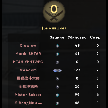
c2m5_concert
0
0
-
0
04-08-2026 / 11:33
c2m4_barns
(Выжившие)
Звание
Убийства
Смерти
0
-
0
Clewlow
49
0
04-08-2026 / 11:17
c2m3_coaster
Marık ISHTAR
41
2
ИТАН УИНТЭРС
0
0
0
-
0
freedom
123
2
04-08-2026 / 10:57
c2m2_fairgrounds
最强战斗大师
8
3
全都冲我来
26
2
0
-
0
Mister Bokser
99
6
04-08-2026 / 10:40
☭ ВладМим 🐊
68
1
c2m1_highway