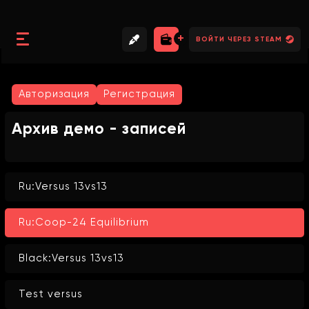
//
//
//
ВОЙТИ ЧЕРЕЗ STEAM
Авторизация
Регистрация
Архив демо - записей
Ru:Versus 13vs13
Ru:Coop-24 Equilibrium
Black:Versus 13vs13
Test versus