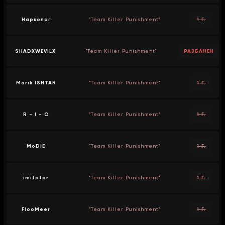
Нарколог
"Team Killer Punishment"
1 Г.
SHADXWEVILX
"Team Killer Punishment"
РАЗБАНЕН
Marık ISHTAR
"Team Killer Punishment"
1 Г.
R - I - O
"Team Killer Punishment"
1 Г.
MoDiE
"Team Killer Punishment"
1 Г.
imitator
"Team Killer Punishment"
1 Г.
FlooMeer
"Team Killer Punishment"
1 Г.