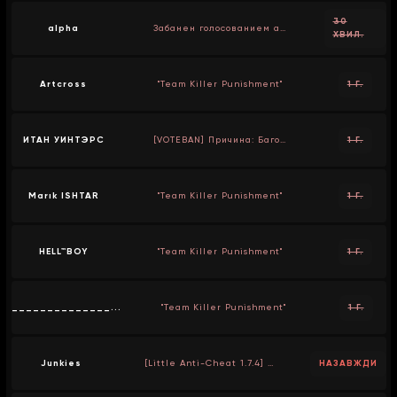
30
alpha
Забанен голосованием админа
ХВИЛ.
Artcross
"Team Killer Punishment"
1 Г.
ИТАН УИНТЭРС
[VOTEBAN] Причина: Багоюзер
1 Г.
Marık ISHTAR
"Team Killer Punishment"
1 Г.
HELL™BOY
"Team Killer Punishment"
1 Г.
______________...
"Team Killer Punishment"
1 Г.
Junkies
[Little Anti-Cheat 1.7.4] Aimlock Detected
НАЗАВЖДИ