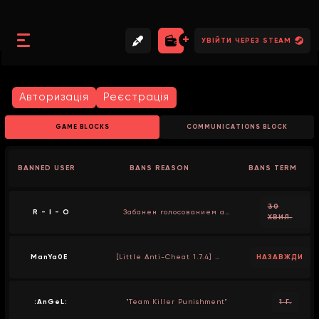
//
//
//
УВІЙТИ ЧЕРЕЗ STEAM
Авторизація
Реєстрація
GAME BLOCKS
COMMUNICATIONS BLOCK
BANNED USER
BANS REASON
BANS TERM
30
R - I - O
Забанен голосованием админа
ХВИЛ.
ManYa0E
[Little Anti-Cheat 1.7.4] Geçersiz ConVar Tespit Edildi
НАЗАВЖДИ
:AnGeL:
"Team Killer Punishment"
1 Г.