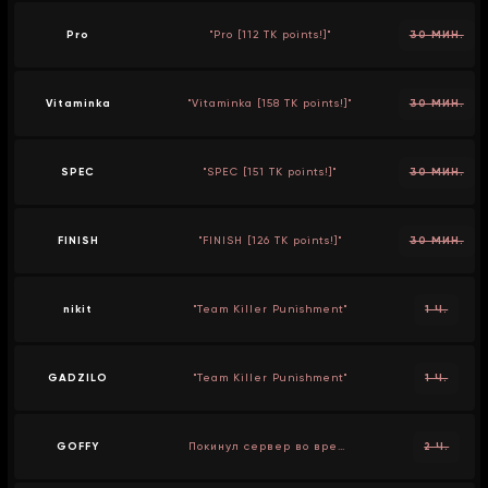
Pro
"Pro [112 TK points!]"
30 МИН.
Vitaminka
"Vitaminka [158 TK points!]"
30 МИН.
SPEC
"SPEC [151 TK points!]"
30 МИН.
FINISH
"FINISH [126 TK points!]"
30 МИН.
nikit
"Team Killer Punishment"
1 Ч.
GADZILO
"Team Killer Punishment"
1 Ч.
GOFFY
Покинул сервер во время голосования
2 Ч.