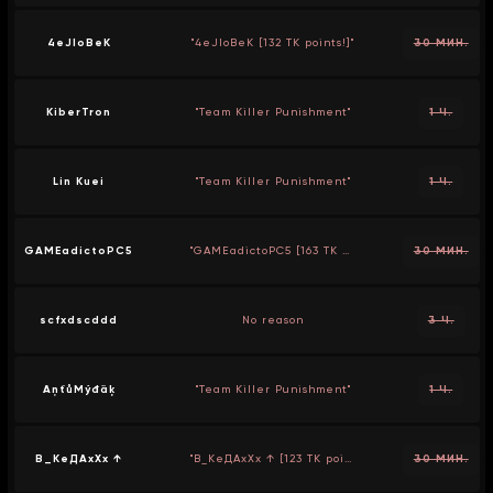
4eJIoBeK
"4eJIoBeK [132 TK points!]"
30 МИН.
KiberTron
"Team Killer Punishment"
1 Ч.
Lin Kuei
"Team Killer Punishment"
1 Ч.
GAMEadictoPC5
"GAMEadictoPC5 [163 TK points!]"
30 МИН.
scfxdscddd
No reason
3 Ч.
AņťůMýđäķ
"Team Killer Punishment"
1 Ч.
В_КеДАхХх ↑
"В_КеДАхХх ↑ [123 TK points!]"
30 МИН.