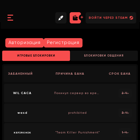
//
//
//
ВОЙТИ ЧЕРЕЗ STEAM
Авторизация
Регистрация
ИГРОВЫЕ БЛОКИРОВКИ
БЛОКИРОВКИ ОБЩЕНИЯ
ЗАБАНЕННЫЙ
ПРИЧИНА БАНА
СРОК БАНА
WIL CACA
Покинул сервер во время голосования
2 Ч.
wasd
prohibited
3 Ч.
ᴋᴇғɪʀᴄʜɪᴋ
"Team Killer Punishment"
1 Ч.