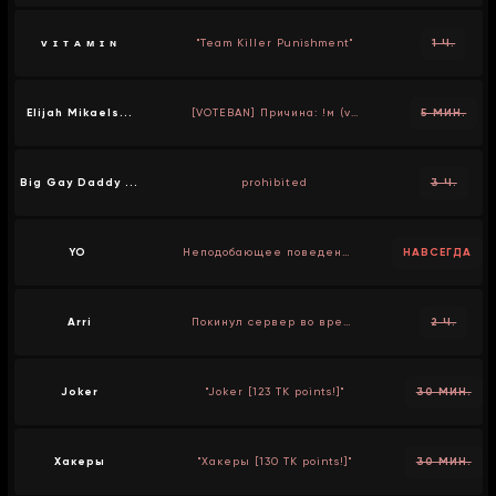
ᴠ ɪ ᴛ ᴀ ᴍ ɪ ɴ
"Team Killer Punishment"
1 Ч.
Elijah Mikaels...
[VOTEBAN] Причина: !м (vote by Грач АРМ)
5 МИН.
Big Gay Daddy ...
prohibited
3 Ч.
YO
Неподобающее поведение
НАВСЕГДА
Arri
Покинул сервер во время голосования
2 Ч.
Joker
"Joker [123 TK points!]"
30 МИН.
Хакеры
"Хакеры [130 TK points!]"
30 МИН.