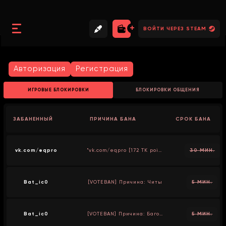
//
//
//
ВОЙТИ ЧЕРЕЗ STEAM
Авторизация
Регистрация
ИГРОВЫЕ БЛОКИРОВКИ
БЛОКИРОВКИ ОБЩЕНИЯ
ЗАБАНЕННЫЙ
ПРИЧИНА БАНА
СРОК БАНА
vk.com/eqpro
"vk.com/eqpro [172 TK points!]"
30 МИН.
Bat_ic0
[VOTEBAN] Причина: Читы
5 МИН.
Bat_ic0
[VOTEBAN] Причина: Багоюзер
5 МИН.