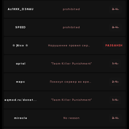
Az1KKK_D3NAU
prohibited
3 Ч.
SPEED
prohibited
3 Ч.
☆ Ɲico ☆
Нарушение правил сервера
РАЗБАНЕН
aptal
"Team Killer Punishment"
1 Ч.
марс
Покинул сервер во время голосования
2 Ч.
eqmod.ru/donat...
"Team Killer Punishment"
1 Ч.
miracle
No reason
3 Ч.