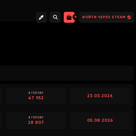
ВОЙТИ ЧЕРЕЗ STEAM
В ГОЛОВУ
23.03.2026
47 952
В ГОЛОВУ
05.08.2026
28 807