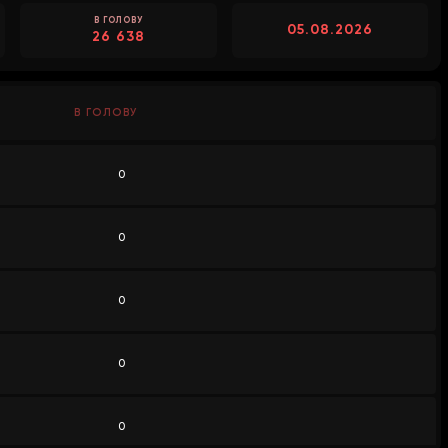
В ГОЛОВУ
05.08.2026
26 638
В ГОЛОВУ
0
0
0
0
0