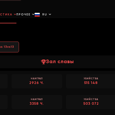
ИСТИКА
ПРОЧЕЕ
RU
us 13vs13
Зал славы
НАИГРАЛ
УБИЙСТВА
2926 Ч.
515 148
НАИГРАЛ
УБИЙСТВА
3358 Ч.
503 072