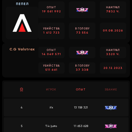
ПЕПЕЛ
ОПЫТ
НАИГРАЛ
19 061 992
7832 Ч.
УБИЙСТВА
В ГОЛОВУ
09.08.2026
1 412 723
73 554
C.G Valstrax
ОПЫТ
НАИГРАЛ
14 049 571
3320 Ч.
УБИЙСТВА
В ГОЛОВУ
20.12.2023
511 661
37 338
ИГРОК
ОПЫТ
ЗВАНИЕ
4
ifx
13 158 321
5
Ƭﾑι ɭuͷɢ
11 653 628